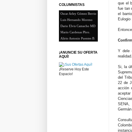
que el 
COLUMNISTAS
fue tan 
el barri
Oscar Arley Gómez Berrio
Eulogio
Luis Hernando Moreno
Dario Elvis Camacho MD
Entonce
Mario Cardenas Pbro.
Alirio Antonio Puentes B.
Confirm
Y dele 
¡ANUNCIE SU OFERTA
realidad
AQUÍ!
Si, la ú
¡Reserve Hoy Este
Suprema 
Espacio!
del Tri
22 de J
acción 
aceptar
Ciencia
SENA, a
Germán 
Consult
Colombi
instanc