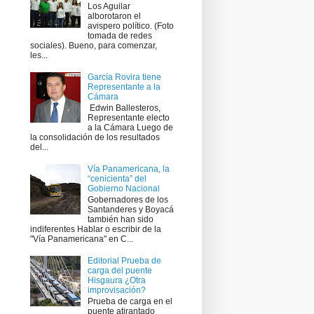
Los Aguilar
alborotaron el
avispero político. (Foto
tomada de redes
sociales). Bueno, para comenzar,
les...
García Rovira tiene
Representante a la
Cámara
​ Edwin Ballesteros,
Representante electo
a la Cámara Luego de
la consolidación de los resultados
del...
Vía Panamericana, la
“cenicienta” del
Gobierno Nacional
Gobernadores de los
Santanderes y Boyacá
también han sido
indiferentes Hablar o escribir de la
"Vía Panamericana" en C...
Editorial Prueba de
carga del puente
Hisgaura ¿Otra
improvisación?
Prueba de carga en el
puente atirantado