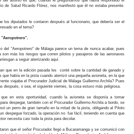
e del asunto es que, cuando le preguntamos que había respondido el
rio de Salud Ricardo Flórez, nos manifestó que él no estaba presente.
e los diputados le contaron después al funcionario, que debería ser el
eresado en el tema?
 "Aeropotrero".
lo del "Aeropotrero" de Málaga parece un tema de nunca acabar, pues
a son más los riesgos que corren pilotos y pasajeros de las aeronaves
rriesgan a seguir aterrizando aquí.
an que en la edición pasada les conté sobre la cantidad de ganado y
 que había en la pista cuando aterrizó una pequeña avioneta, en la que
mente viajaba el Procurador Judicial de Málaga Guillermo Archila? Pues
s después, o sea, el siguiente viernes, la cosa estuvo más peligrosa.
 que en esta oportunidad, cuando la avioneta se disponía a tomar
para despegar, también con el Procurador Guillermo Archila a bordo, se
esó un perro de gran tamaño en la mitad de la pista, obligando al Piloto
un despegue forzado, la operación no fue fácil, teniendo en cuenta que
tor necesita casi toda la pista para decolar.
taron que el señor Procurador llegó a Bucaramanga y se comunicó con