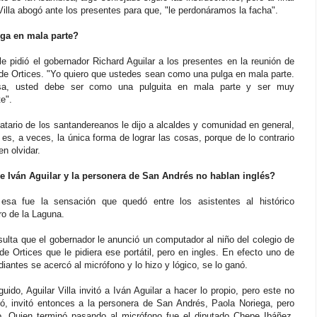
Villa abogó ante los presentes para que, "le perdonáramos la facha".
ga en mala parte?
le pidió el gobernador Richard Aguilar a los presentes en la reunión de
de Ortices. "Yo quiero que ustedes sean como una pulga en mala parte.
esa, usted debe ser como una pulguita en mala parte y ser muy
te".
tario de los santandereanos le dijo a alcaldes y comunidad en general,
es, a veces, la única forma de lograr las cosas, porque de lo contrario
n olvidar.
e Iván Aguilar y la personera de San Andrés no hablan inglés?
esa fue la sensación que quedó entre los asistentes al histórico
ro de la Laguna.
ulta que el gobernador le anunció un computador al niño del colegio de
e Ortices que le pidiera ese portátil, pero en ingles. En efecto uno de
diantes se acercó al micrófono y lo hizo y lógico, se lo ganó.
uido, Aguilar Villa invitó a Iván Aguilar a hacer lo propio, pero este no
ó, invitó entonces a la personera de San Andrés, Paola Noriega, pero
. Quien terminó pasando al micrófono fue el diputado Chepe Ibáñez,