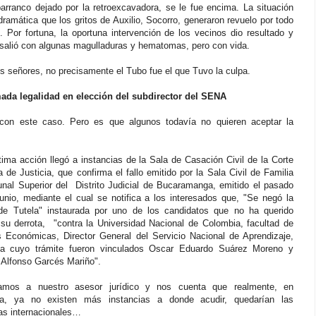
barranco dejado por la retroexcavadora, se le fue encima. La situación
dramática que los gritos de Auxilio, Socorro, generaron revuelo por todo
o. Por fortuna, la oportuna intervención de los vecinos dio resultado y
 salió con algunas magulladuras y hematomas, pero con vida.
s señores, no precisamente el Tubo fue el que Tuvo la culpa.
ada legalidad en elección del subdirector del SENA
con este caso. Pero es que algunos todavía no quieren aceptar la
.
ltima acción llegó a instancias de la Sala de Casación Civil de la Corte
de Justicia, que confirma el fallo emitido por la Sala Civil de Familia
bunal Superior del Distrito Judicial de Bucaramanga, emitido el pasado
unio, mediante el cual se notifica a los interesados que, "Se negó la
de Tutela" instaurada por uno de los candidatos que no ha querido
 su derrota, "contra la Universidad Nacional de Colombia, facultad de
s Económicas, Director General del Servicio Nacional de Aprendizaje,
 cuyo trámite fueron vinculados Oscar Eduardo Suárez Moreno y
Alfonso Garcés Mariño".
amos a nuestro asesor jurídico y nos cuenta que realmente, en
a, ya no existen más instancias a donde acudir, quedarían las
ias internacionales…