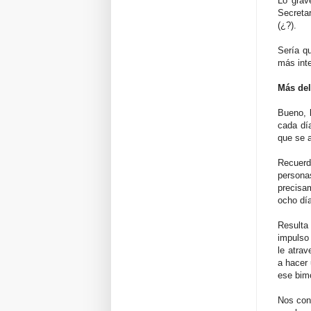
Lo grav
Secreta
(¿?).
Sería qu
más int
Más del
Bueno, 
cada dí
que se a
Recuerd
personas
precisa
ocho día
Resulta
impulso 
le atrav
a hacer 
ese bimo
Nos con