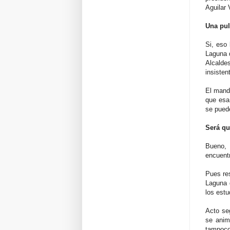
Aguilar 
Una pul
Si, eso 
Laguna 
Alcald
insisten
El manda
que esa 
se puede
Será qu
Bueno, 
encuent
Pues res
Laguna d
los estu
Acto seg
se anim
tampoco