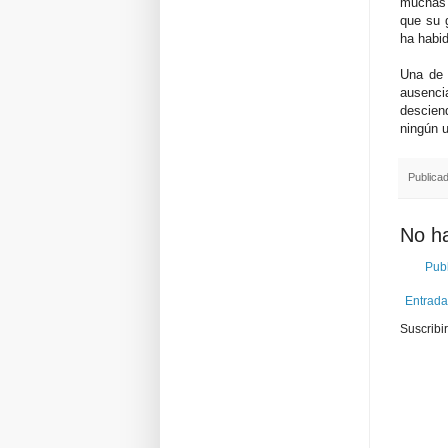
muchas a
que su 
ha habi
Una de 
ausenci
desciend
ningún u
Publica
No h
Publ
Entrada
Suscribi