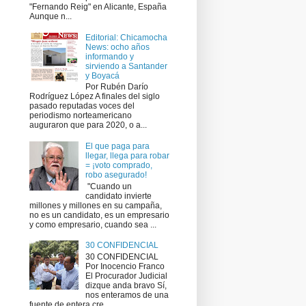
"Fernando Reig" en Alicante, España
Aunque n...
Editorial: Chicamocha
News: ocho años
informando y
sirviendo a Santander
y Boyacá
Por Rubén Darío
Rodríguez López A finales del siglo
pasado reputadas voces del
periodismo norteamericano
auguraron que para 2020, o a...
El que paga para
llegar, llega para robar
= ¡voto comprado,
robo asegurado!
​ "Cuando un
candidato invierte
millones y millones en su campaña,
no es un candidato, es un empresario
y como empresario, cuando sea ...
30 CONFIDENCIAL
30 CONFIDENCIAL
Por Inocencio Franco
El Procurador Judicial
dizque anda bravo Sí,
nos enteramos de una
fuente de entera cre...