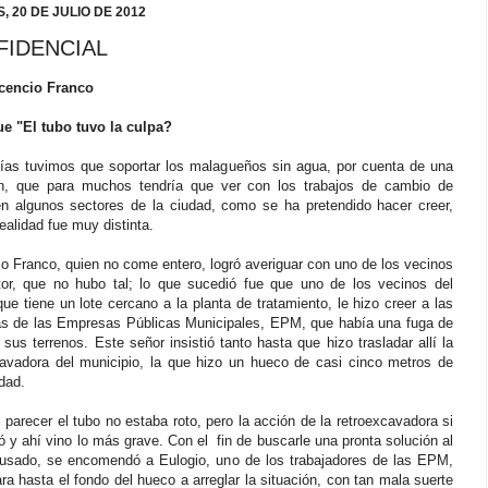
, 20 DE JULIO DE 2012
FIDENCIAL
cencio Franco
ue "El tubo tuvo la culpa?
días tuvimos que soportar los malagueños sin agua, por cuenta de una
ón, que para muchos tendría que ver con los trabajos de cambio de
en algunos sectores de la ciudad, como se ha pretendido hacer creer,
realidad fue muy distinta.
o Franco, quien no come entero, logró averiguar con uno de los vecinos
tor, que no hubo tal; lo que sucedió fue que uno de los vecinos del
que tiene un lote cercano a la planta de tratamiento, le hizo creer a las
vas de las Empresas Públicas Municipales, EPM, que había una fuga de
sus terrenos. Este señor insistió tanto hasta que hizo trasladar allí la
cavadora del municipio, la que hizo un hueco de casi cinco metros de
dad.
 parecer el tubo no estaba roto, pero la acción de la retroexcavadora si
ó y ahí vino lo más grave. Con el fin de buscarle una pronta solución al
usado, se encomendó a Eulogio, uno de los trabajadores de las EPM,
ra hasta el fondo del hueco a arreglar la situación, con tan mala suerte