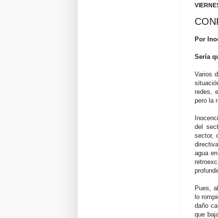
VIERNES
CON
Por Ino
Sería q
Varios 
situaci
redes, 
pero la 
Inocenci
del sec
sector, 
directi
agua en 
retroex
profundi
Pues, al
lo rompi
daño ca
que baja