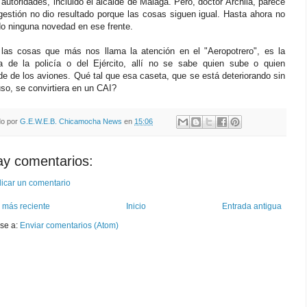
utoridades, incluido el alcalde de Málaga. Pero, doctor Archila, parece
gestión no dio resultado porque las cosas siguen igual. Hasta ahora no
do ninguna novedad en ese frente.
las cosas que más nos llama la atención en el "Aeropotrero", es la
a de la policía o del Ejército, allí no se sabe quien sube o quien
e de los aviones. Qué tal que esa caseta, que se está deteriorando sin
so, se convirtiera en un CAI?
do por
G.E.W.E.B. Chicamocha News
en
15:06
ay comentarios:
icar un comentario
 más reciente
Inicio
Entrada antigua
rse a:
Enviar comentarios (Atom)