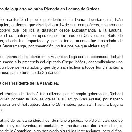
pa de la guerra no hubo Plenaria en Laguna de Ortices
 lo manifestó el propio presidente de la Duma departamental, Iván
, quien, al tiempo que disculpaba a 14 de sus compañeros, relataba que
cóptero que los iba a trasladar desde Bucaramanga a la Laguna,
ipó el día anterior en operaciones militares en Convención, Norte de
er, donde fue impactado y por lo tanto, aunque fue trasladado de
 Bucaramanga, por prevención, no fue posible que viniera aquí".
s maneras el presidente de la Asamblea llegó con el gobernador Richard
, sumado a la presencia del diputado Chepe Ibáñez, desarrollándose una
 con buenos resultados y que dejó satisfechos a todos los visitantes a
moso paraje turístico de Santander.
a del Presidente de la Asamblea.
el término de "facha" fue utilizado por el propio gobernador, Richard
 quien primero le jaló las orejas a su amigo Iván Aguilar, por haberlo
perar en el helicóptero durante 15 minutos, para salir hacia la Laguna
es.
tario de los santandereanos, de manera jocosa, le pidió a Iván, que se
 de pie y se levantara el pantalón, y mostrara que iba sin medias, el
te de la Asamblea, algo sonrojado siguió las instrucciones, pero al final