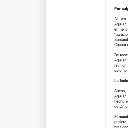
Por cul
Si, así
Aguilar
el heli
"partic
Santand
Cúcuta a
De toda
Aguilar
reunión
este her
La fach
Bueno, 
Aguilar,
hecho es
de Ortic
El manda
pusiera
presiden