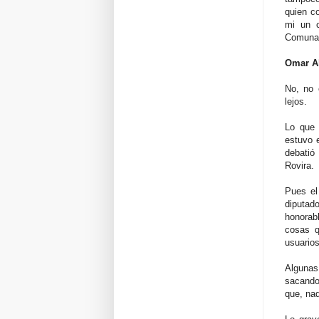
quien co
mi un c
Comunal
Omar A
No, no 
lejos.
Lo que 
estuvo 
debatió
Rovira.
Pues el
diputado
honorab
cosas q
usuarios
Algunas
sacando
que, nad