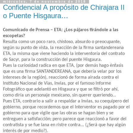
miércoles, 7 de noviembre de 2018
Confidencial A propósito de Chirajara II
o Puente Hisgaura…
Comunicado de Prensa – ETA: ¿Los pájaros tirándole a las
escopetas?
Resulta como un poco raro, chistoso, absurdo o preocupante,
según su punto de vista, la reacción de la firma santandereana
ETA, la misma que viene haciendo la interventoría del contrato
de Sacyr, para la construcción del puente Hisgaura.
Pues la curiosidad radica en que ETA, (por demás hago énfasis
que es una firma SANTANDEREANA, que debería velar por los
intereses de la región), reaccionó de forma airada contra el
Instituto Nacional de Vías, Invias, por el famoso Informe
Fotográfico que adelantó en Hisgaura y que se filtró por ahí,
como diría un personaje mexicano, sin querer queriendo…
Pues ETA, contrario a salir a respaldar a Invias, su coequipero del
gobierno, porque recordemos que el Interventor es pagado por el
gobierno para que vigile que las obras se hagan bien y se
entreguen a satisfacción; pero parece que reaccionó a favor del
contratista y se fue lana en ristre contra... (¿Será que hay algún
interés de por medio?).