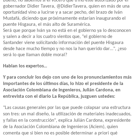
Bueno, no sabemos si el vocero que trinó esté autorizado por el
gobernador Didier Tavera, @DidierTavera, quien en más de una
oportunidad vino a lucirse y a sacar pecho, del brazo de Iván
Mustafá, diciendo que próximamente estarían inaugurando el
puente Hisgaura, el más alto de Suramérica.
Será que porque Iván ya no está en el gobierno ya lo desconocen
y salen a decir a los cuatro vientos que, "el gobierno de
Santander viene solicitando información del puente Hisgaura
desde hace mucho tiempo y no nos la han querido dar…", ¿eso
será lo que llaman doble moral?
Hablan los expertos…
Y para concluir los dejo con uno de los pronunciamientos más
importantes de los últimos días, lo hizo el presidente de la
Asociación Colombiana de Ingenieros, Julián Cardona, en
entrevista con el diario La República, juzguen ustedes:
"Las causas generales por las que puede colapsar una estructura
son tres: un mal diseño, la utilización de materiales inadecuados,
y fallas en la construcción", explica Julián Cardona, expresidente
de la Asociación Colombiana de Ingenieros (Aciem), quien
comenta que si bien no es posible determinar a priori qué