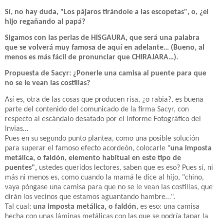
Sí, no hay duda, "Los pájaros tirándole a las escopetas", o, ¿el
hijo regañando al papá?
Sigamos con las perlas de HISGAURA, que será una palabra
que se volverá muy famosa de aquí en adelante… (Bueno, al
menos es más fácil de pronunciar que CHIRAJARA…).
Propuesta de Sacyr: ¿Ponerle una camisa al puente para que
no se le vean las costillas?
Así es, otra de las cosas que producen risa, ¿o rabia?, es buena
parte del contenido del comunicado de la firma Sacyr, con
respecto al escándalo desatado por el Informe Fotográfico del
Invias…
Pues en su segundo punto plantea, como una posible solución
para superar el famoso efecto acordeón, colocarle "
una imposta
metálica, o faldón, elemento habitual en este tipo de
puentes",
ustedes queridos lectores, saben que es eso? Pues sí, ni
más ni menos es, como cuando la mamá le dice al hijo, "chino,
vaya póngase una camisa para que no se le vean las costillas, que
dirán los vecinos que estamos aguantando hambre…".
Tal cual:
una imposta metálica, o faldón,
es eso: una camisa
hecha con unas láminas metálicas con las que se podría tapar la