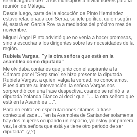
se encargaron de ir a los municipios a invitar líderes para la
reunión de Málaga.
Desde luego, parte de la alocución de Pinto Hernández
estuvo relacionada con Serpa, su jefe político, quien según
él, estará en García Rovira a mediados del próximo mes de
noviembre.
Miguel Ángel Pinto advirtió que no venía a hacer promesas,
sino a escuchar a los dirigentes sobre las necesidades de la
región.
Rubiela Vargas,
"y la otra señora que está en la
asamblea como diputada"
Me olvidaba contarles que junto con el aspirante a la
Cámara por el "Serpismo" se hizo presente la diputada
Rubiela Vargas, a quién, valga la verdad, no conocíamos.
Pues durante su intervención, la señora Vargas nos
sorprendió con una frase despectiva, cuando se refirió a la
diputada Yolanda Blanco al decir que, "… la otra señora que
está en la Asamblea …".
Para no entrar en especulaciones citamos la frase
contextualizada… "en la Asamblea de Santander solamente
hay dos mujeres ocupando un espacio, yo estoy por primera
vez, la otra señora que está ya tiene otro periodo de ser
diputada". (¿?)