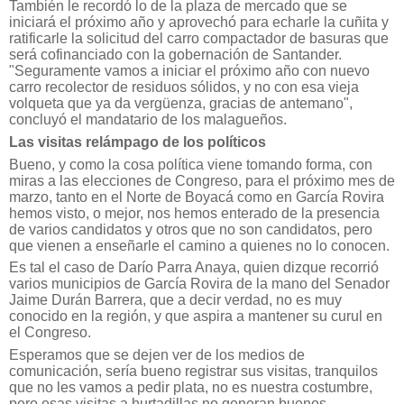
También le recordó lo de la plaza de mercado que se
iniciará el próximo año y aprovechó para echarle la cuñita y
ratificarle la solicitud del carro compactador de basuras que
será cofinanciado con la gobernación de Santander.
"Seguramente vamos a iniciar el próximo año con nuevo
carro recolector de residuos sólidos, y no con esa vieja
volqueta que ya da vergüenza, gracias de antemano",
concluyó el mandatario de los malagueños.
Las visitas relámpago de los políticos
Bueno, y como la cosa política viene tomando forma, con
miras a las elecciones de Congreso, para el próximo mes de
marzo, tanto en el Norte de Boyacá como en García Rovira
hemos visto, o mejor, nos hemos enterado de la presencia
de varios candidatos y otros que no son candidatos, pero
que vienen a enseñarle el camino a quienes no lo conocen.
Es tal el caso de Darío Parra Anaya, quien dizque recorrió
varios municipios de García Rovira de la mano del Senador
Jaime Durán Barrera, que a decir verdad, no es muy
conocido en la región, y que aspira a mantener su curul en
el Congreso.
Esperamos que se dejen ver de los medios de
comunicación, sería bueno registrar sus visitas, tranquilos
que no les vamos a pedir plata, no es nuestra costumbre,
pero esas visitas a hurtadillas no generan buenos