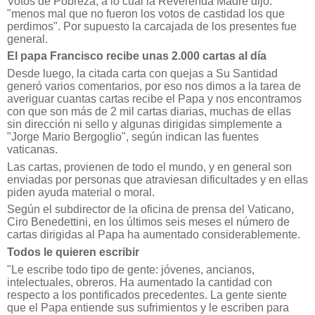
Votos de Pobreza, a lo cual la Reverenda Madre dijo:
"menos mal que no fueron los votos de castidad los que
perdimos". Por supuesto la carcajada de los presentes fue
general.
El papa Francisco recibe unas 2.000 cartas al día
Desde luego, la citada carta con quejas a Su Santidad
generó varios comentarios, por eso nos dimos a la tarea de
averiguar cuantas cartas recibe el Papa y nos encontramos
con que son más de 2 mil cartas diarias, muchas de ellas
sin dirección ni sello y algunas dirigidas simplemente a
"Jorge Mario Bergoglio", según indican las fuentes
vaticanas.
Las cartas, provienen de todo el mundo, y en general son
enviadas por personas que atraviesan dificultades y en ellas
piden ayuda material o moral.
Según el subdirector de la oficina de prensa del Vaticano,
Ciro Benedettini, en los últimos seis meses el número de
cartas dirigidas al Papa ha aumentado considerablemente.
Todos le quieren escribir
"Le escribe todo tipo de gente: jóvenes, ancianos,
intelectuales, obreros. Ha aumentado la cantidad con
respecto a los pontificados precedentes. La gente siente
que el Papa entiende sus sufrimientos y le escriben para