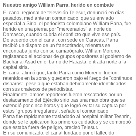
Nuestro amigo William Parra, herido en combate
El canal regional de televisión Telesur, denunció en días
pasados, mediante un comunicado, que su enviado
especial a Siria, el periodista colombiano William Parra, fue
herido en una pierna por "mercenarios" al norte de
Damasco, cuando cubría el conflicto que vive ese país.
De acuerdo con el canal, con sede en Caracas, Parra
recibió un disparo de un francotirador, mientras se
encontraba junto con su camarógrafo, William Moreno,
registrando el accionar de grupos opositores al gobierno de
Bachar al Asad en el barrio de Harasta, entrada norte a la
capital siria.
El canal afirmó que, tanto Parra como Moreno, fueron
retenidos en la zona y quedaron bajo el fuego de "continuos
disparos", pese a que estaban debidamente identificados
con sus chalecos de periodistas.
Finalmente, ambos reporteros fueron rescatados por un
destacamento del Ejército sirio tras una maniobra que se
extendió por cinco horas y que logró evitar su captura por
estos "grupos irregulares", señaló el comunicado.
Parra fue rápidamente trasladado al hospital militar Teshrin,
donde se le aplicaron los primeros cuidados y se comprobó
que estaba fuera de peligro, precisó Telesur.
En su comunicado, el canal fundado por el fallecido