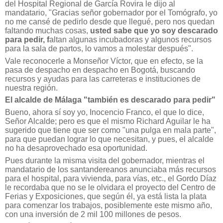
del Hospital Regional de García Rovira le dijo al
mandatario, "Gracias señor gobernador por el Tomógrafo, yo
no me cansé de pedirlo desde que llegué, pero nos quedan
faltando muchas cosas,
usted sabe que yo soy descarado
para pedir, f
altan algunas incubadoras y algunos recursos
para la sala de partos, lo vamos a molestar después".
Vale reconocerle a Monseñor Víctor, que en efecto, se la
pasa de despacho en despacho en Bogotá, buscando
recursos y ayudas para las carreteras e instituciones de
nuestra región.
El alcalde de Málaga "también es descarado para pedir"
Bueno, ahora sí soy yo, Inocencio Franco, el que lo dice,
Señor Alcalde; pero es que el mismo Richard Aguilar le ha
sugerido que tiene que ser como "una pulga en mala parte",
para que puedan lograr lo que necesitan, y pues, el alcalde
no ha desaprovechado esa oportunidad.
Pues durante la misma visita del gobernador, mientras el
mandatario de los santandereanos anunciaba más recursos
para el hospital, para vivienda, para vías, etc., el Gordo Díaz
le recordaba que no se le olvidara el proyecto del Centro de
Ferias y Exposiciones, que según él, ya está lista la plata
para comenzar los trabajos, posiblemente este mismo año,
con una inversión de 2 mil 100 millones de pesos.