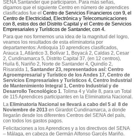
SENA Santander que participaron. Para más señas,
digamos que el siguiente Centro en número de aprendices
clasificados fue el
Centro de Servicios Financieros con 9, el
Centro de Electricidad, Electrónica y Telecomunicaciones
con 8, estos dos del Distrito Capital y el Centro de Servicios
Empresariales y Turísticos de Santander, con 4.
Para que nos formemos una idea de la magnitud del logro,
veamos los resultados de esta eliminatoria por
departamentos:
Antioquia 10 aprendices clasificados,
Arauca 1, Atlántico 3, Bolívar 1, Boyacá 2, Caldas 2, Cesar
2, Cundinamarca 5, Distrito Capital 37, (en 12 centros),
Huila 6, Nariño 2, Norte de Santander 4, Quindío 2,
Risaralda 1,
Santander 23, representados así: Centro
Agroempresarial y Turístico de los Andes 17, Centro de
Servicios Empresariales y Turísticos 4, Centro Industrial
de Mantenimiento Integral 1, Centro Industrial y de
Desarrollo Tecnológico 1
. Tolima 4 y Valle 8, para un Total
de 115 Aprendices participantes en la Eliminatoria Nacional.
La
Eliminatoria Nacional se llevará a cabo del 5 al 8 de
Noviembre de 2013
en Girardot Cundinamarca, a donde
llegarán desde los diferentes Centros del SENA del país,
con todos los gastos pagos.
Felicitaciones a los Aprendices y a los directivos del SENA
– Málaga, en cabeza de Germán Alfonso Garcés Mariño.