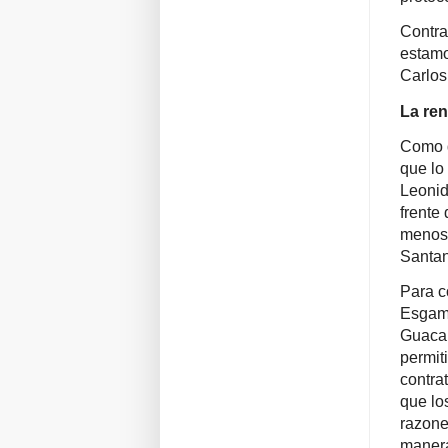
Contra
estamo
Carlos
La ren
Como 
que lo 
Leonid
frente 
menos 
Santan
Para c
Esgamo
Guaca,
permit
contra
que los
razone
manera