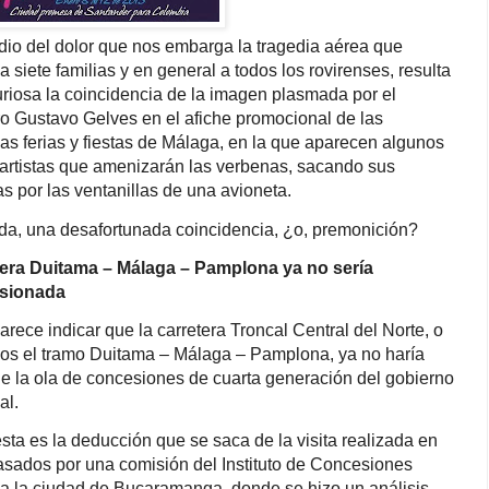
io del dolor que nos embarga la tragedia aérea que
a siete familias y en general a todos los rovirenses, resulta
riosa la coincidencia de la imagen plasmada por el
o Gustavo Gelves en el afiche promocional de las
as ferias y fiestas de Málaga, en la que aparecen algunos
 artistas que amenizarán las verbenas, sacando sus
s por las ventanillas de una avioneta.
da, una desafortunada coincidencia, ¿o, premonición?
era Duitama – Málaga – Pamplona ya no sería
sionada
arece indicar que la carretera Troncal Central del Norte, o
os el tramo Duitama – Málaga – Pamplona, ya no haría
de la ola de concesiones de cuarta generación del gobierno
al.
sta es la deducción que se saca de la visita realizada en
asados por una comisión del Instituto de Concesiones
a la ciudad de Bucaramanga, donde se hizo un análisis