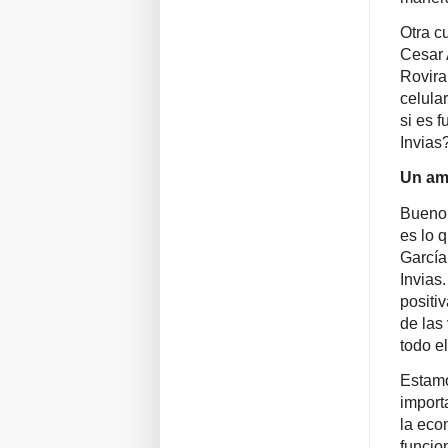
Otra c
Cesar 
Rovira
celula
si es f
Invias
Un ami
Bueno,
es lo 
García
Invias
positi
de las
todo el
Estamo
import
la eco
funcio