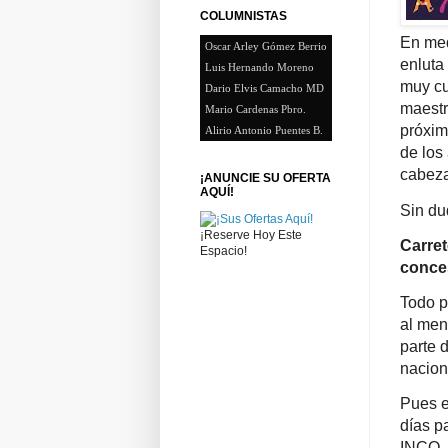
COLUMNISTAS
En med
Oscar Arley Gómez Berrio
enluta 
Luis Hernando Moreno
muy cu
Dario Elvis Camacho MD
maestr
Mario Cardenas Pbro.
próxim
Alirio Antonio Puentes B.
de los
cabeza
¡ANUNCIE SU OFERTA
AQUÍ!
Sin du
¡Reserve Hoy Este
Carret
Espacio!
conce
Todo p
al men
parte 
nacion
Pues e
días p
INCO, 