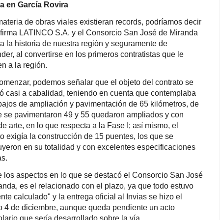
ia en García Rovira
materia de obras viales existieran records, podríamos decir
 firma LATINCO S.A. y el Consorcio San José de Miranda
a la historia de nuestra región y seguramente de
der, al convertirse en los primeros contratistas que le
n a la región.
omenzar, podemos señalar que el objeto del contrato se
ó casi a cabalidad, teniendo en cuenta que contemplaba
abajos de ampliación y pavimentación de 65 kilómetros, de
e se pavimentaron 49 y 55 quedaron ampliados y con
e arte, en lo que respecta a la Fase I; así mismo, el
to exigía la construcción de 15 puentes, los que se
uyeron en su totalidad y con excelentes especificaciones
as.
e los aspectos en lo que se destacó el Consorcio San José
anda, es el relacionado con el plazo, ya que todo estuvo
nte calculado" y la entrega oficial al Invias se hizo el
 4 de diciembre, aunque queda pendiente un acto
olario que sería desarrollado sobre la vía.