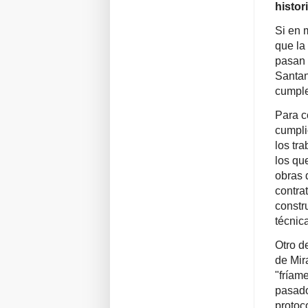
histor
Si en 
que la
pasan 
Santan
cumple
Para c
cumpli
los tr
los qu
obras d
contra
constr
técnic
Otro d
de Mir
"fríame
pasado
protoc