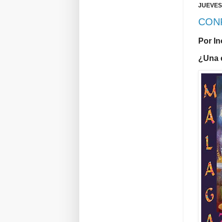
JUEVES,
CON
Por I
¿Una 