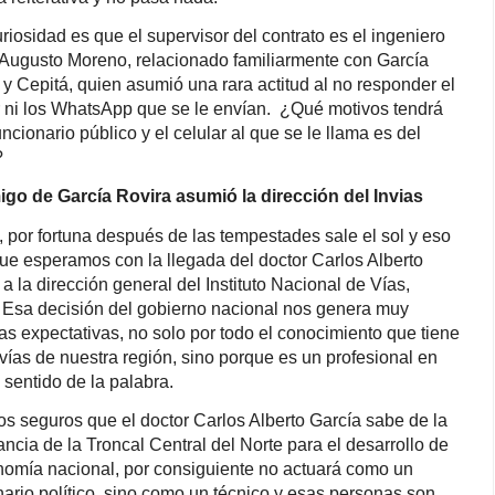
uriosidad es que el supervisor del contrato es el ingeniero
Augusto Moreno, relacionado familiarmente con García
 y Cepitá, quien asumió una rara actitud al no responder el
r ni los WhatsApp que se le envían. ¿Qué motivos tendrá
uncionario público y el celular al que se le llama es del
?
go de García Rovira asumió la dirección del Invias
 por fortuna después de las tempestades sale el sol y eso
que esperamos con la llegada del doctor Carlos Alberto
 a la dirección general del Instituto Nacional de Vías,
. Esa decisión del gobierno nacional nos genera muy
vas expectativas, no solo por todo el conocimiento que tiene
 vías de nuestra región, sino porque es un profesional en
 sentido de la palabra.
s seguros que el doctor Carlos Alberto García sabe de la
ancia de la Troncal Central del Norte para el desarrollo de
nomía nacional, por consiguiente no actuará como un
nario político, sino como un técnico y esas personas son