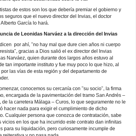
tistas de estos son los que debería premiar el gobierno y
s seguros que el nuevo director del Invias, el doctor
 Alberto García lo hará.
uncia de Leonidas Narváez a la dirección del Invias
dicen
por ahí, "no hay mal que dure cien años ni cuerpo
resista", gracias a Dios salió el ex director del Invias
as Narváez, quien durante dos largos años estuvo al
de tan importante instituto y fue muy poco lo que hizo, al
por las vías de esta región y del departamento de
der.
omenzar, conocemos su cercanía con "su socio", la firma
, encargada de la pavimentación del tramo San Andrés –
 de la carretera Málaga – Curos, lo que seguramente no le
ió hacer nada para exigir el cumplimiento de dicho
to. Cualquier persona que conozca de contratación, sabe
 vicios en los que ha incurrido este contrato dan infinitas
s para su liquidación, pero curiosamente incumple de
 reiterativa y no pasa nada.