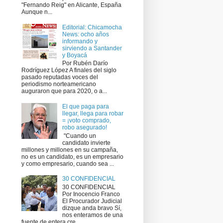
"Fernando Reig" en Alicante, España
Aunque n...
Editorial: Chicamocha
News: ocho años
informando y
sirviendo a Santander
y Boyacá
Por Rubén Darío
Rodríguez López A finales del siglo
pasado reputadas voces del
periodismo norteamericano
auguraron que para 2020, o a...
El que paga para
llegar, llega para robar
= ¡voto comprado,
robo asegurado!
​ "Cuando un
candidato invierte
millones y millones en su campaña,
no es un candidato, es un empresario
y como empresario, cuando sea ...
30 CONFIDENCIAL
30 CONFIDENCIAL
Por Inocencio Franco
El Procurador Judicial
dizque anda bravo Sí,
nos enteramos de una
fuente de entera cre...