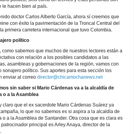
e le hacen bien al país.
nido doctor Carlos Alberto García, ahora sí creemos que
mine con éxito la pavimentación de la Troncal Central del
 la primera carretera internacional que tuvo Colombia.
ajero político
 como sabemos que muchos de nuestros lectores están a
ectativa con relación a los posibles candidatos a las
ías, asambleas y gobernaciones de la región, vamos con
o sonajero político. Sus aportes para esta sección los
 enviar al correo
director@chicamochanews.net
os sin saber si Mario Cárdenas va a la alcaldía de
a o a la Asamblea
 claro que el ex sacerdote Mario Cárdenas Suárez ya
 campaña, lo que no sabemos es si aspira a la alcaldía de
 o a la Asamblea de Santander. Otra cosa que es clara es
 patrocinador principal es Arley Anaya, director de la
.