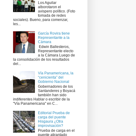
Los Aguilar
alborotaron el
avispero político. (Foto
tomada de redes
sociales). Bueno, para comenzar,
les...
García Rovira tiene
Representante a la
Cámara
​ Edwin Ballesteros,
Representante electo
a la Cámara Luego de
la consolidación de los resultados
del...
Vía Panamericana, la
“cenicienta” del
Gobierno Nacional
Gobernadores de los
Santanderes y Boyacá
también han sido
indiferentes Hablar o escribir de la
"Vía Panamericana" en C...
Editorial Prueba de
carga del puente
Hisgaura ¿Otra
improvisación?
Prueba de carga en el
puente atirantado