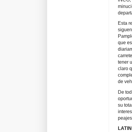
minuci
depart
Esta r
siguen
Pamplo
que es
diaria
carret
tener 
claro 
comple
de veh
De tod
oportu
su tot
intere
peajes
LATIN