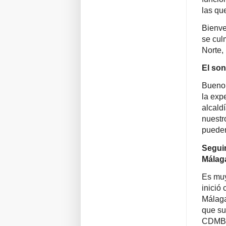
las qu
Bienve
se cul
Norte,
El son
Bueno,
la exp
alcald
nuestr
pueden
Seguim
Málag
Es muy
inició
Málaga
que su
CDMB