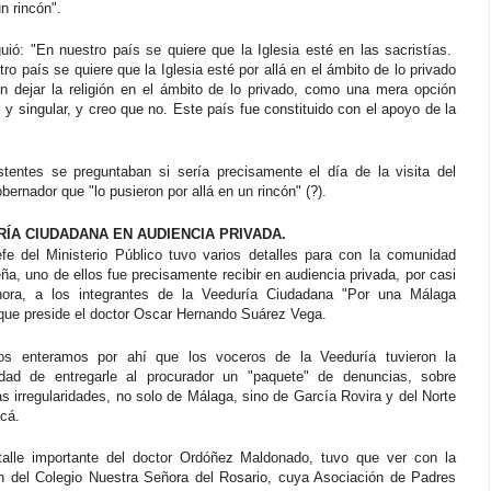
un rincón".
uió: "En nuestro país se quiere que la Iglesia esté en las sacristías.
ro país se quiere que la Iglesia esté por allá en el ámbito de lo privado
en dejar la religión en el ámbito de lo privado, como una mera opción
 y singular, y creo que no. Este país fue constituido con el apoyo de la
stentes se preguntaban si sería precisamente el día de la visita del
bernador que "lo pusieron por allá en un rincón" (?).
ÍA CIUDADANA EN AUDIENCIA PRIVADA.
jefe del Ministerio Público tuvo varios detalles para con la comunidad
a, uno de ellos fue precisamente recibir en audiencia privada, por casi
ora, a los integrantes de la Veeduría Ciudadana "Por una Málaga
 que preside el doctor Oscar Hernando Suárez Vega.
s enteramos por ahí que los voceros de la Veeduría tuvieron la
idad de entregarle al procurador un "paquete" de denuncias, sobre
s irregularidades, no solo de Málaga, sino de García Rovira y del Norte
cá.
talle importante del doctor Ordóñez Maldonado, tuvo que ver con la
ón del Colegio Nuestra Señora del Rosario, cuya Asociación de Padres