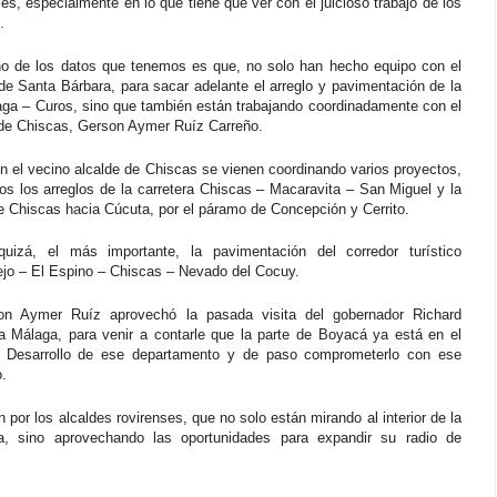
es, especialmente en lo que tiene que ver con el juicioso trabajo de los
.
o de los datos que tenemos es que, no solo han hecho equipo con el
de Santa Bárbara, para sacar adelante el arreglo y pavimentación de la
aga – Curos, sino que también están trabajando coordinadamente con el
 de Chiscas, Gerson Aymer Ruíz Carreño.
n el vecino alcalde de Chiscas se vienen coordinando varios proyectos,
los los arreglos de la carretera Chiscas – Macaravita – San Miguel y la
e Chiscas hacia Cúcuta, por el páramo de Concepción y Cerrito.
izá, el más importante, la pavimentación del corredor turístico
ejo – El Espino – Chiscas – Nevado del Cocuy.
n Aymer Ruíz aprovechó la pasada visita del gobernador Richard
 a Málaga, para venir a contarle que la parte de Boyacá ya está en el
 Desarrollo de ese departamento y de paso comprometerlo con ese
.
 por los alcaldes rovirenses, que no solo están mirando al interior de la
ia, sino aprovechando las oportunidades para expandir su radio de