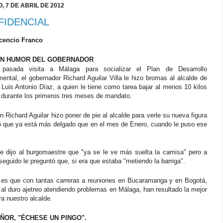
 7 DE ABRIL DE 2012
FIDENCIAL
cencio Franco
EN HUMOR DEL GOBERNADOR
pasada visita a Málaga para socializar el Plan de Desarrollo
ental, el gobernador Richard Aguilar Villa le hizo bromas al alcalde de
Luis Antonio Díaz, a quien le tiene como tarea bajar al menos 10 kilos
 durante los primeros tres meses de mandato.
 Richard Aguilar hizo poner de pie al alcalde para verle su nueva figura
ó que ya está más delgado que en el mes de Enero, cuando le puso ese
 le dijo al burgomaestre que "ya se le ve más suelta la camisa" pero a
seguido le preguntó que, si era que estaba "metiendo la barriga".
 es que con tantas carreras a reuniones en Bucaramanga y en Bogotá,
al duro ajetreo atendiendo problemas en Málaga, han resultado la mejor
ra nuestro alcalde.
OR, "ÉCHESE UN PINGO".