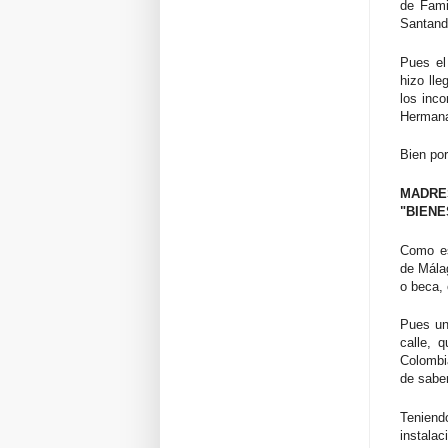
de Fami
Santand
Pues el
hizo lle
los inco
Hermana
Bien por
MADRE
"BIENE
Como es
de Mála
o beca,
Pues un
calle, 
Colombi
de saber
Teniend
instala