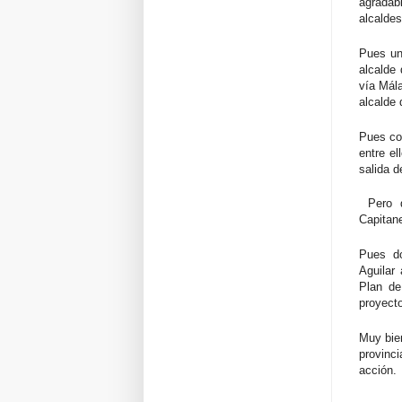
agradabl
alcaldes
Pues un
alcalde 
vía Mál
alcalde
Pues co
entre el
salida d
Pero qu
Capitan
Pues do
Aguilar
Plan de
proyecto
Muy bien
provinc
acción.