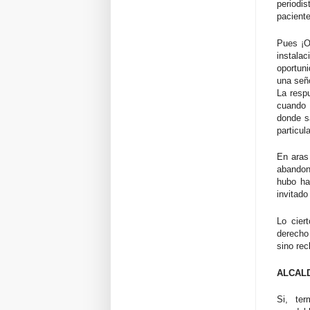
periodi
pacient
Pues ¡O
instala
oportuni
una seño
La respu
cuando 
donde s
particul
En aras 
abandon
hubo ha
invitado
Lo cier
derecho
sino rec
ALCAL
Si, te