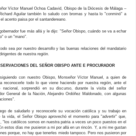
ñor Víctor Manuel Ochoa Cadavid, Obispo de la Diócesis de Málaga –
Richard Aguilar también lo saludo con bromas y hasta lo "conminó" a
el acento paisa por el santandereano.
gobernador fue más allá y le dijo: "Señor Obispo, cuándo se va a echar
o" o un "mano".
todo sea por nuestro desarrollo y las buenas relaciones del mandatario
dirigentes de nuestra región.
BSERVACIONES DEL SEÑOR OBISPO ANTE E PROCURADOR
siguiendo con nuestro Obispo, Monseñor Víctor Manuel, a quien de
a reconocerle todo lo que viene haciendo por nuestra región, ante el
o nacional, sorprendió en su discurso, durante la visita del señor
dor General de la Nación, Alejandro Ordóñez Maldonado, con algunas
aciones".
ego de saludarlo y reconocerle su vocación católica y su trabajo en
e la vida, el Señor Obispo aprovechó el momento para "advertir" que,
, "los católicos somos en nuestra patria a veces un poco puestos en el
En estos días me pusieron a mi por allá en un rincón. Y, a mi me gustan
cones porque, no hay que tenerles miedo tampoco. Pero nos pusieron por