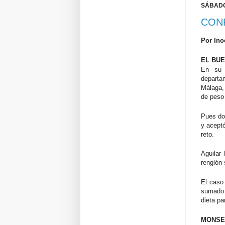
SÁBADO,
CON
Por Ino
EL BU
En su 
departam
Málaga, 
de peso
Pues don
y acept
reto.
Aguilar
renglón 
El caso
sumado 
dieta pa
MONSEÑ