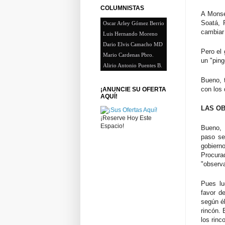
COLUMNISTAS
A Monse
Soatá, 
Oscar Arley Gómez Berrio
cambiar 
Luis Hernando Moreno
Dario Elvis Camacho MD
Pero el 
Mario Cardenas Pbro.
un "ping
Alirio Antonio Puentes B.
Bueno, 
con los 
¡ANUNCIE SU OFERTA
AQUÍ!
LAS O
¡Reserve Hoy Este
Espacio!
Bueno, 
paso se
gobiern
Procura
"observ
Pues lu
favor d
según él
rincón. 
los rin