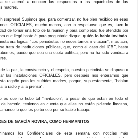
sta se acercó a conocer las respuestas a las inquietudes de las
es madres.
h sorpresa! Supimos que, para comenzar, no fue bien recibido en esas
ciones OFICIALES, mucho menos, con lo respetuoso que es, tuvo la
dad de tomar una foto de la reunión y para completar, fue atendido por
ra que llegó hasta él para preguntarle dizque,
quién lo había invitado.
esta era lógica: "Los periodistas no necesitamos invitación", mas aún,
se trata de instituciones públicas, que, como el caso del ICBF, hasta
abemos, puede que sea una cuota política, pero no ha sido vendida a
ares.
de la paz, la convivencia y el respeto, nuestro periodista se dispuso a
ar las instalaciones OFICIALES, pero después nos enteramos que
sta regaño para las sufridas madres, porque, supuestamente, "habían
 a la radio y a la prensa".
to es que no hubo tal "invitación", a pesar de que están en todo el
 de hacerlo, teniendo en cuenta que ellas no están pidiendo limosna,
lamando lo que les pertenece por su loable trabajo.
DES DE GARCÍA ROVIRA, COMO HERMANITOS
rminamos los Confidenciales de esta semana con noticias más