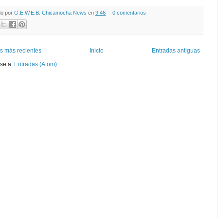
do por
G.E.W.E.B. Chicamocha News
en
9:46
0 comentarios
s más recientes
Inicio
Entradas antiguas
rse a:
Entradas (Atom)