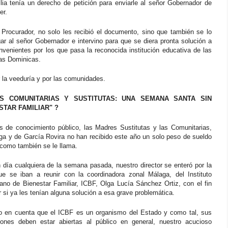
lia tenía un derecho de petición para enviarle al señor Gobernador de
er.
 Procurador, no solo les recibió el documento, sino que también se lo
gar al señor Gobernador e intervino para que se diera pronta solución a
nvenientes por los que pasa la reconocida institución educativa de las
s Dominicas.
 la veeduría y por las comunidades.
S COMUNITARIAS Y SUSTITUTAS: UNA SEMANA SANTA SIN
STAR FAMILIAR" ?
 de conocimiento público, las Madres Sustitutas y las Comunitarias,
ga y de García Rovira no han recibido este año un solo peso de sueldo
 como también se le llama.
 día cualquiera de la semana pasada, nuestro director se enteró por la
que se iban a reunir con la coordinadora zonal Málaga, del Instituto
ano de Bienestar Familiar, ICBF, Olga Lucía Sánchez Ortiz, con el fin
 si ya les tenían alguna solución a esa grave problemática.
o en cuenta que el ICBF es un organismo del Estado y como tal, sus
ciones deben estar abiertas al público en general, nuestro acucioso