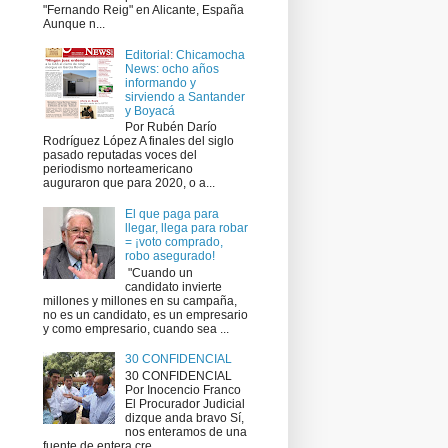
"Fernando Reig" en Alicante, España
Aunque n...
Editorial: Chicamocha
News: ocho años
informando y
sirviendo a Santander
y Boyacá
Por Rubén Darío
Rodríguez López A finales del siglo
pasado reputadas voces del
periodismo norteamericano
auguraron que para 2020, o a...
El que paga para
llegar, llega para robar
= ¡voto comprado,
robo asegurado!
​ "Cuando un
candidato invierte
millones y millones en su campaña,
no es un candidato, es un empresario
y como empresario, cuando sea ...
30 CONFIDENCIAL
30 CONFIDENCIAL
Por Inocencio Franco
El Procurador Judicial
dizque anda bravo Sí,
nos enteramos de una
fuente de entera cre...