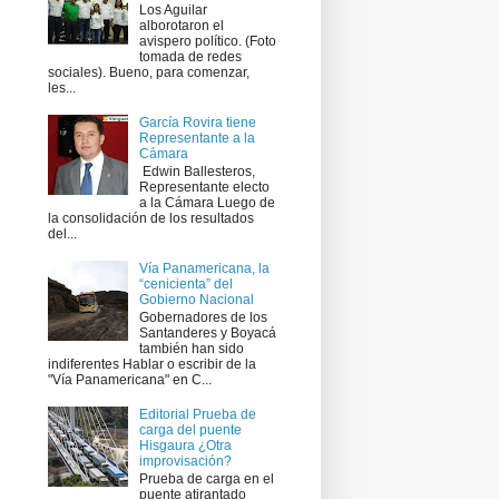
Los Aguilar
alborotaron el
avispero político. (Foto
tomada de redes
sociales). Bueno, para comenzar,
les...
García Rovira tiene
Representante a la
Cámara
​ Edwin Ballesteros,
Representante electo
a la Cámara Luego de
la consolidación de los resultados
del...
Vía Panamericana, la
“cenicienta” del
Gobierno Nacional
Gobernadores de los
Santanderes y Boyacá
también han sido
indiferentes Hablar o escribir de la
"Vía Panamericana" en C...
Editorial Prueba de
carga del puente
Hisgaura ¿Otra
improvisación?
Prueba de carga en el
puente atirantado