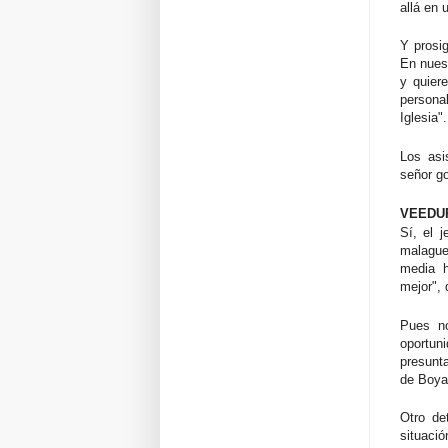
allá en 
Y prosig
En nuest
y quier
personal
Iglesia".
Los asi
señor go
VEEDUR
Sí, el 
malagueñ
media h
mejor",
Pues no
oportun
presunta
de Boya
Otro de
situaci