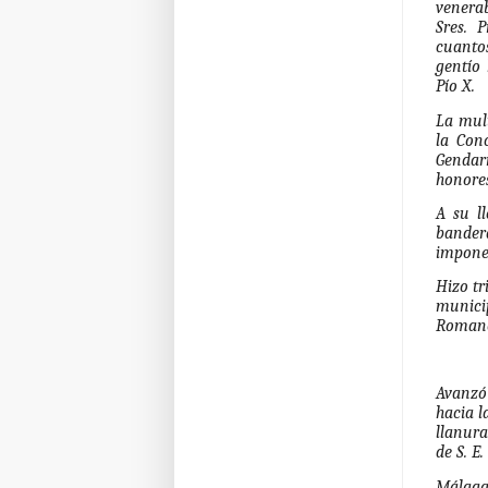
venerab
Sres. 
cuanto
gentío
Pío X.
La mult
la Con
Gendar
honores
A su l
bande
imponen
Hizo tr
munici
Romano,
Avanzó
hacia l
llanura
de S. E.
Málaga