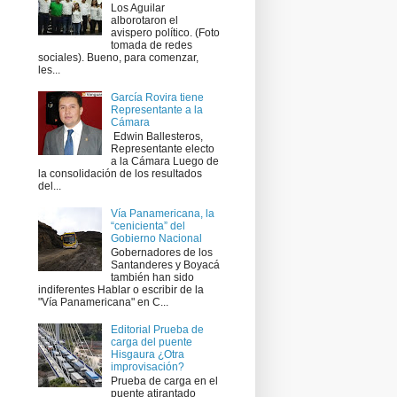
Los Aguilar
alborotaron el
avispero político. (Foto
tomada de redes
sociales). Bueno, para comenzar,
les...
García Rovira tiene
Representante a la
Cámara
​ Edwin Ballesteros,
Representante electo
a la Cámara Luego de
la consolidación de los resultados
del...
Vía Panamericana, la
“cenicienta” del
Gobierno Nacional
Gobernadores de los
Santanderes y Boyacá
también han sido
indiferentes Hablar o escribir de la
"Vía Panamericana" en C...
Editorial Prueba de
carga del puente
Hisgaura ¿Otra
improvisación?
Prueba de carga en el
puente atirantado