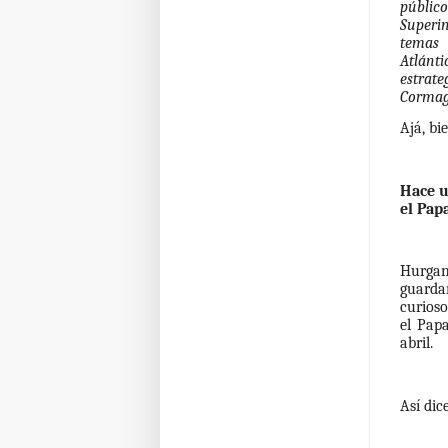
públic
Superi
temas 
Atlánti
estrat
Cormag
Ajá, bi
Hace u
el Pap
Hurgan
guarda
curioso
el Pap
abril.
Así dic