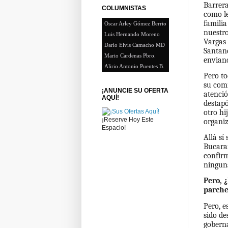
Barrera
COLUMNISTAS
como le
familia
Oscar Arley Gómez Berrio
nuestro
Luis Hernando Moreno
Vargas 
Dario Elvis Camacho MD
Santand
Mario Cardenas Pbro.
enviand
Alirio Antonio Puentes B.
Pero to
su com
¡ANUNCIE SU OFERTA
atenció
AQUÍ!
destapó
otro hi
¡Reserve Hoy Este
organiz
Espacio!
Allá sí
Bucara
confirm
ninguna
Pero, 
parche
Pero, e
sido de
goberna