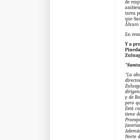
de empl
ambient
tarea p
que San
Álvaro 
En resu
Y a pr
Pineda
Zuluag
"Santa
"La ab
directo
Zuluaga
dirigen
y de Ro
pero qu
Está c
tiene d
Proexp
Javeria
Además
Norte d