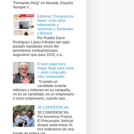
"Fernando Reig" en Alicante, España
Aunque n...
Editorial: Chicamocha
News: ocho años
informando y
sirviendo a Santander
y Boyacá
Por Rubén Darío
Rodríguez López A finales del siglo
pasado reputadas voces del
periodismo norteamericano
auguraron que para 2020, o a...
El que paga para
llegar, llega para robar
= ¡voto comprado,
robo asegurado!
​ "Cuando un
candidato invierte
millones y millones en su campaña,
no es un candidato, es un empresario
y como empresario, cuando sea ...
30 CONFIDENCIAL
30 CONFIDENCIAL
Por Inocencio Franco
El Procurador Judicial
dizque anda bravo Sí,
nos enteramos de una
fuente de entera cre...