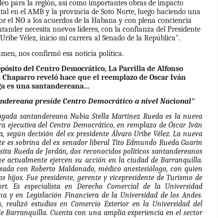
eo para la región, así como importantes obras de impacto
al en el AMB y la provincia de Soto Norte, luego haciendo una
or el NO a los acuerdos de la Habana y con plena conciencia
tander necesita nuevos líderes, con la confianza del Presidente
Uribe Vélez, inicio mi carrera al Senado de la República".
men, nos confirmó esa noticia política.
opósito del Centro Democrático, La Parrilla de Alfonso
 Chaparro reveló hace que el reemplazo de Oscar Iván
a es una santandereana…
ndereana preside Centro Democrático a nivel Nacional"
ogada santandereana Nubia Stella Martínez Rueda es la nueva
ra ejecutiva del Centro Democrático, en remplazo de Óscar Iván
, según decisión del ex presidente Álvaro Uribe Vélez. La nueva
te es sobrina del ex senador liberal Tito Edmundo Rueda Guarín
sita Rueda de Jordán, dos reconocidos políticos santandereanos
e actualmente ejercen su acción en la ciudad de Barranquilla.
asada con Roberto Maldonado, médico anestesiólogo, con quien
os hijos. Fue presidente, gerente y vicepresidente de Turismo de
ort. Es especialista en Derecho Comercial de la Universidad
na y en Legislación Financiera de la Universidad de los Andes.
, realizó estudios en Comercio Exterior en la Universidad del
e Barranquilla. Cuenta con una amplia experiencia en el sector