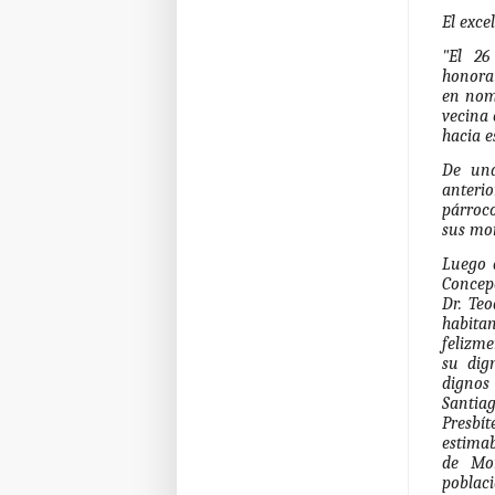
El exc
"El 26
honora
en nomb
vecina 
hacia e
De una
anterio
párroc
sus mor
Luego 
Concepc
Dr. Teo
habita
felizme
su dig
dignos
Santia
Presbít
estimab
de Mon
poblac