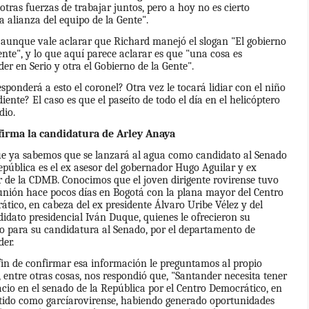
 otras fuerzas de trabajar juntos, pero a hoy no es cierto
 alianza del equipo de la Gente".
aunque vale aclarar que Richard manejó el slogan "El gobierno
ente", y lo que aquí parece aclarar es que "una cosa es
er en Serio y otra el Gobierno de la Gente".
sponderá a esto el coronel? Otra vez le tocará lidiar con el niño
iente? El caso es que el paseíto de todo el día en el helicóptero
 dio.
firma la candidatura de Arley Anaya
ue ya sabemos que se lanzará al agua como candidato al Senado
epública es el ex asesor del gobernador Hugo Aguilar y ex
r de la CDMB. Conocimos que el joven dirigente rovirense tuvo
nión hace pocos días en Bogotá con la plana mayor del Centro
tico, en cabeza del ex presidente Álvaro Uribe Vélez y del
idato presidencial Iván Duque, quienes le ofrecieron su
o para su candidatura al Senado, por el departamento de
er.
fin de confirmar esa información le preguntamos al propio
, entre otras cosas, nos respondió que, "
Santander necesita tener
cio en el senado de la República por el Centro Democrático, en
ntido como garcíarovirense, habiendo generado oportunidades