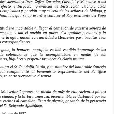
les sacerdotes Dres. Zafra, Corredor, Carvajal y Monsalve, a los
Prefecto e Inspector provincial de Instrucción Pública, otros
s empleados y porción muy selecta de los señores de Málaga, y
 humilde, que se apresuró a conocer al Representante del Papa
itud era incontable al llegar al camellón de Nuestra Señora de
cepción, y allí el pueblo en masa, distinguidas personas y la
mería aguardaban con ansiedad a Monseñor para tributarle los
 correspondientes.
legada, la bandera pontificia recibió rendido homenaje de las
ras colombianas que la acompañaban, en medio de las
tes, lúgubres y respetuosas voces de clarín militar.
ibuna el Sr. D. Adolfo Pardo, y en nombre del honorable Concejo
pal cumplimentó al benemérito Representante del Pontífice
 en corto y expresivo discurso.
 Monseñor Ragonesi en medio de más de cuatrocientos jinetes
a ciudad, y la turba numerosa, incontenible, se desbandó por las
s vecinas al camellón, llena de alegría, gozando de la presencia
 el Sr. Delegado Apostólico.
, Marzo de 1907.