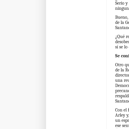
Serio y
ninguna
Bueno, 
de la G
Santand
¿Qué re
desobed
sí se lo
Se con
Otro q
de la R
directo
una reu
Democrá
precand
respald
Santand
Con el 
Arley y
un espa
ese se