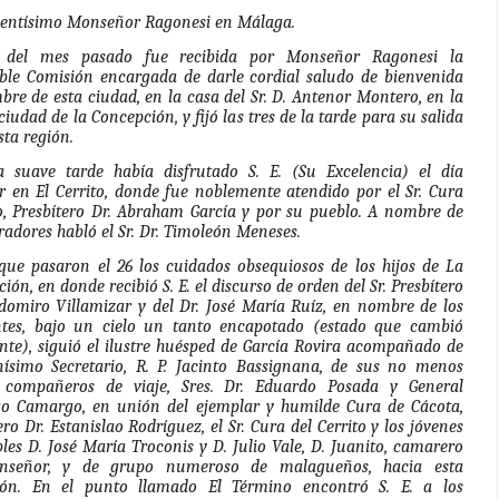
elentísimo Monseñor Ragonesi en Málaga.
 del mes pasado fue recibida por Monseñor Ragonesi la
ble Comisión encargada de darle cordial saludo de bienvenida
re de esta ciudad, en la casa del Sr. D. Antenor Montero, en la
ciudad de la Concepción, y fijó las tres de la tarde para su salida
sta región.
 suave tarde había disfrutado S. E. (Su Excelencia) el día
r en El Cerrito, donde fue noblemente atendido por el Sr. Cura
o, Presbítero Dr. Abraham García y por su pueblo. A nombre de
adores habló el Sr. Dr. Timoleón Meneses.
que pasaron el 26 los cuidados obsequiosos de los hijos de La
ión, en donde recibió S. E. el discurso de orden del Sr. Presbítero
domiro Villamizar y del Dr. José María Ruíz, en nombre de los
ntes, bajo un cielo un tanto encapotado (estado que cambió
nte), siguió el ilustre huésped de García Rovira acompañado de
nísimo Secretario, R. P. Jacinto Bassignana, de sus no menos
 compañeros de viaje, Sres. Dr. Eduardo Posada y General
go Camargo, en unión del ejemplar y humilde Cura de Cácota,
ero Dr. Estanislao Rodríguez, el Sr. Cura del Cerrito y los jóvenes
les D. José María Troconis y D. Julio Vale, D. Juanito, camarero
señor, y de grupo numeroso de malagueños, hacia esta
ión. En el punto llamado El Término encontró S. E. a los