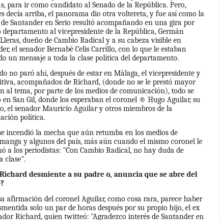
s, para ir como candidato al Senado de la República. Pero,
s decía arriba, el panorama dio otra voltereta, y fue así como la
 de Santander en Serio resultó acompañando en una gira por
 departamento al vicepresidente de la República, Germán
Lleras, dueño de Cambio Radical y a su cabeza visible en
er, el senador Bernabé Celis Carrillo, con lo que le estaban
o un mensaje a toda la clase política del departamento.
do no paró ahí, después de estar en Málaga, el vicepresidente y
itiva, acompañados de Richard, (donde no se le prestó mayor
n al tema, por parte de los medios de comunicación), todo se
 en San Gil, donde los esperaban el coronel ® Hugo Aguilar, su
jo, el senador Mauricio Aguilar y otros miembros de la
ación política.
 se incendió la mecha que aún retumba en los medios de
manga y algunos del país, más aún cuando el mismo coronel le
ó a los periodistas: "Con Cambio Radical, no hay duda de
 clase".
¿Richard desmiente a su padre o, anuncia que se abre del
?
sa afirmación del coronel Aguilar, como cosa rara, parece haber
smentida solo un par de horas después por su propio hijo, el ex
dor Richard, quien twitteó: "Agradezco interés de Santander en