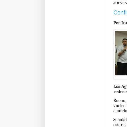
JUEVES,
Confi
Por In
​Los A
redes s
Bueno, 
vuelco 
cuando 
Señaláb
estaría