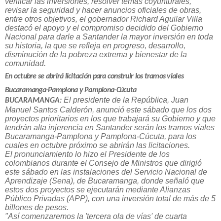
verificar las inversiones, resolver temas coyunturales,
revisar la seguridad y hacer anuncios oficiales de obras,
entre otros objetivos, el gobernador Richard Aguilar Villa
destacó el apoyo y el compromiso decidido del Gobierno
Nacional para darle a Santander la mayor inversión en toda
su historia, la que se refleja en progreso, desarrollo,
disminución de la pobreza extrema y bienestar de la
comunidad.
En octubre se abrirá licitación para construir los tramos viales
Bucaramanga-Pamplona y Pamplona-Cúcuta
El presidente de la República, Juan
BUCARAMANGA:
Manuel Santos Calderón, anunció este sábado que los dos
proyectos prioritarios en los que trabajará su Gobierno y que
tendrán alta injerencia en Santander serán los tramos viales
Bucaramanga-Pamplona y Pamplona-Cúcuta, para los
cuales en octubre próximo se abrirán las licitaciones.
El pronunciamiento lo hizo el Presidente de los
colombianos durante el Consejo de Ministros que dirigió
este sábado en las instalaciones del Servicio Nacional de
Aprendizaje (Sena), de Bucaramanga, donde señaló que
estos dos proyectos se ejecutarán mediante Alianzas
Público Privadas (APP), con una inversión total de más de 5
billones de pesos.
"Así comenzaremos la 'tercera ola de vías' de cuarta