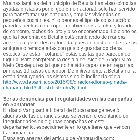
Muchas familias del municipio de Betulia han visto cómo las
ayudas enviadas por el gobierno nacional, solo han servido
para transformar sus antiguas y amplias viviendas en
pequeños cuchitriles. Y lo peor es el tipo de construcción:
paredes hechas con icopor recubierto de alambre y frisado
de cemento, techos de lata y piso encementado. Lo cierto es
que la fisonomía de Betulia está cambiando de manera
acelerada, pero desafortunada, pues en medio de las casas
antiguas o remodeladas con gusto y guardando cierta
estética, se están "colando" estas casitas que parecen de
tugurio. Para completar, la desidia del Alcalde, Ángel Miro
Melo Oróstegui es tal que no ha sido capaz de entregar las
primeras 10 casas de icopor. Definitivamente a Betulia no la
están destruyendo los sismos sino la ineficacia oficial:
http://www.laparrilla.co/2015/08/director-alfonso-pineda-
chaparro.html#sthash.F5PmhVfy.dpuf
Serias denuncias por irregularidades en las campañas
en Santander
El diario Vanguardia Liberal de Bucaramanga reveló
algunas de las denuncias que se vienen presentando por
irregularidades en algunas campañas en este
departamento, especialmente en lo que tiene que ver con
trashumancia.
Estos son apartes del artículo de Vanguardia.com: