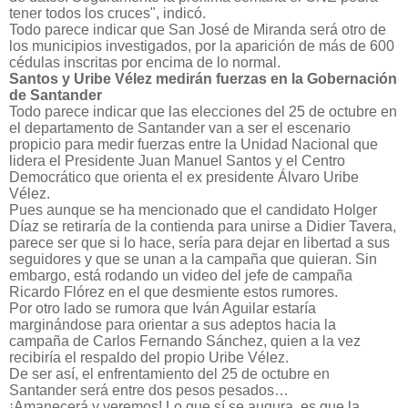
tener todos los cruces", indicó.
Todo parece indicar que San José de Miranda será otro de
los municipios investigados, por la aparición de más de 600
cédulas inscritas por encima de lo normal.
Santos y Uribe Vélez medirán fuerzas en la Gobernación
de Santander
Todo parece indicar que las elecciones del 25 de octubre en
el departamento de Santander van a ser el escenario
propicio para medir fuerzas entre la Unidad Nacional que
lidera el Presidente Juan Manuel Santos y el Centro
Democrático que orienta el ex presidente Álvaro Uribe
Vélez.
Pues aunque se ha mencionado que el candidato Holger
Díaz se retiraría de la contienda para unirse a Didier Tavera,
parece ser que si lo hace, sería para dejar en libertad a sus
seguidores y que se unan a la campaña que quieran. Sin
embargo, está rodando un video del jefe de campaña
Ricardo Flórez en el que desmiente estos rumores.
Por otro lado se rumora que Iván Aguilar estaría
marginándose para orientar a sus adeptos hacia la
campaña de Carlos Fernando Sánchez, quien a la vez
recibiría el respaldo del propio Uribe Vélez.
De ser así, el enfrentamiento del 25 de octubre en
Santander será entre dos pesos pesados…
¡Amanecerá y veremos! Lo que sí se augura, es que la