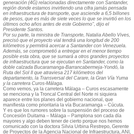
generación (4G) relacionadas directamente con Santander,
región donde estamos invirtiendo una cifra jamás pensada
en infraestructura de transporte, que asciende a 6,5 billones
de pesos, que es más de siete veces lo que se invirtió en los
últimos ocho años antes de este Gobierno", dijo el
Presidente Santos.
Por su parte, la ministra de Transporte, Natalia Abello Vives,
precisó que el proyecto vial tendrá una longitud de 200
kilómetros y permitirá acercar a Santander con Venezuela.
Además, se comprometió a entregar en el menor tiempo
posible esta obra, que se sumará a otros grandes proyectos
de infraestructura que se ejecutan en Santander, como la
doble calzada Bucaramanga-Barrancabermeja-Yondó, la
Ruta del Sol II que atraviesa 217 kilómetros del
departamento, la Transversal del Carare, la Gran Vía Yuma
y la carretera Curos-Málaga.
Como vemos, ya la carretera Málaga – Curos escasamente
se menciona y la Troncal Central del Norte ni siquiera
aparece entre los planes del gobierno nacional, que
manifiesta como prioritaria la vía Bucaramanga – Cúcuta.
Y es que los rumores sobre la suspensión del proceso de
Concesión Duitama – Málaga – Pamplona son cada día
mayores y algo deben tener de cierto porque nos hemos
comunicado con la doctora Silvia Urbina Restrepo, Gerente
de Proyectos de la Agencia Nacional de Infraestructura, ANI,