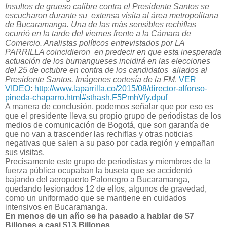
Insultos de grueso calibre contra el Presidente Santos se
escucharon durante su extensa visita al área metropolitana
de Bucaramanga. Una de las más sensibles rechiflas
ocurrió en la tarde del viernes frente a la Cámara de
Comercio. Analistas políticos entrevistados por LA
PARRILLA coincidieron en predecir en que esta inesperada
actuación de los bumangueses incidirá en las elecciones
del 25 de octubre en contra de los candidatos aliados al
Presidente Santos. Imágenes cortesía de la FM
.
VER
VIDEO
:
http://www.laparrilla.co/2015/08/director-alfonso-
pineda-chaparro.html#sthash.F5PmhVfy.dpuf
A manera de conclusión, podemos señalar que por eso es
que el presidente lleva su propio grupo de periodistas de los
medios de comunicación de Bogotá, que son garantía de
que no van a trascender las rechiflas y otras noticias
negativas que salen a su paso por cada región y empañan
sus visitas.
Precisamente este grupo de periodistas y miembros de la
fuerza pública ocupaban la buseta que se accidentó
bajando del aeropuerto Palonegro a Bucaramanga,
quedando lesionados 12 de ellos, algunos de gravedad,
como un uniformado que se mantiene en cuidados
intensivos en Bucaramanga.
En menos de un año se ha pasado a hablar de $7
Billones a casi $13 Billones