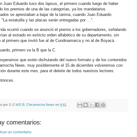
n Juan Eduardo tuvo dos lapsus, el primero cuando luego de haber
o los premios de una de las categorías, ya los mandatarios
nados se aprestaban a bajar de la tarima, cuando Juan Eduardo
 "La estatuilla y las placas serán entregadas por …".
nda ocurrió cuando se anunció el premio a los gobernadores, señalando
rían al estrado en estricto orden alfabético de su departamento, sin
al primero que invitó fue al de Cundinamarca y no al de Boyacá.
ardo, primero va la B que la C.
esperamos que estén disfrutando del nuevo formato y de los contenidos
camocha News, muy posiblemente el 15 de diciembre volveremos con
ción durante este mes, para el deleite de todos nuestros lectores.
ntonces.
do por
G.E.W.E.B. Chicamocha News
en
9:41
ay comentarios:
icar un comentario