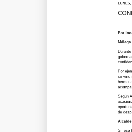
LUNES, 
CON
Por Ino
Málaga 
Durante 
gobernad
confiden
Por eje
se vino
hermosa 
acompaña
Según Ag
ocasioná
oportuni
de despa
Alcalde
Si, esa 