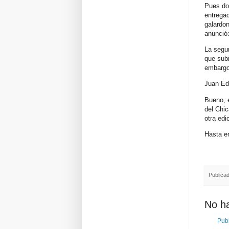
Pues do
entregad
galardo
anunció:
La segu
que subi
embargo 
Juan Edu
Bueno, 
del Chi
otra edi
Hasta e
Publica
No h
Publ