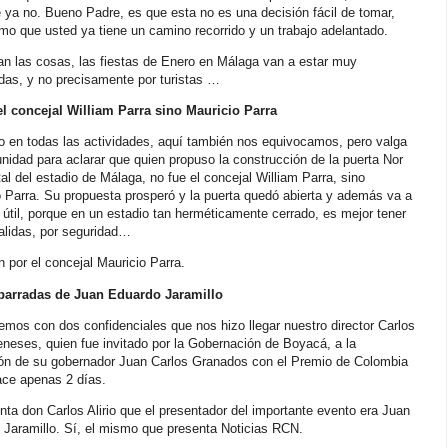
 ya no. Bueno Padre, es que esta no es una decisión fácil de tomar,
mo que usted ya tiene un camino recorrido y un trabajo adelantado.
n las cosas, las fiestas de Enero en Málaga van a estar muy
das, y no precisamente por turistas …
el concejal William Parra sino Mauricio Parra
o en todas las actividades, aquí también nos equivocamos, pero valga
unidad para aclarar que quien propuso la construcción de la puerta Nor
al del estadio de Málaga, no fue el concejal William Parra, sino
 Parra. Su propuesta prosperó y la puerta quedó abierta y además va a
útil, porque en un estadio tan herméticamente cerrado, es mejor tener
alidas, por seguridad…
 por el concejal Mauricio Parra.
arradas de Juan Eduardo Jaramillo
mos con dos confidenciales que nos hizo llegar nuestro director Carlos
eneses, quien fue invitado por la Gobernación de Boyacá, a la
ión de su gobernador Juan Carlos Granados con el Premio de Colombia
ace apenas 2 días.
ta don Carlos Alirio que el presentador del importante evento era Juan
 Jaramillo. Sí, el mismo que presenta Noticias RCN.