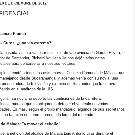
10 DE DICIEMBRE DE 2012
FIDENCIAL
cencio Franco
– Curos, ¿una vía extrema?
la pasada visita a varios municipios de la provincia de García Rovira, el
or de Santander, Richard Aguilar Villa nos dejó varias notas
ciales para contárselas a nuestros lectores.
mplo le contó a todos los asistentes al Consejo Comunal de Málaga, que
 manejando desde Bucaramanga, y además venía con su novia, una
presentadora de televisión y ex reina de Santander que lo estuvo
ndo en el auditorio de la UIS.
uilar, su novia no soportó las condiciones de la carretera,
ndole mareos que lo obligaron a detener el vehículo en varias
dades. Es más, según el propio mandatario, algunos de sus secretarios
cho también sufrieron mareos a lo largo del recorrido.
 de Málaga: "a mover el cebollo".
fue la petición del alcalde de Málaga Luis Antonio Díaz durante el