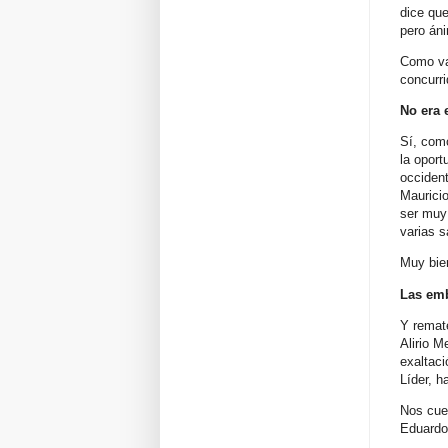
dice que
pero áni
Como va
concurri
No era 
Sí, com
la oport
occident
Mauricio
ser muy 
varias s
Muy bien
Las emb
Y remate
Alirio M
exaltac
Líder, h
Nos cuen
Eduardo