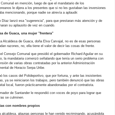
 Comunal en mención, luego de que el mandatario de los
reanos le dijera a los presentes que si no les gustaban las inversiones
ba mencionando, porque nadie se atrevía a aplaudir.
o Díaz lanzó esa "sugerencia", para que prestaran más atención y de
haran su aplausito de vez en cuando.
sa de Guaca, una mujer "frentera"
 la Alcaldesa de Guaca, doña Elva Carvajal, no es de esas personas
an razones, no, ella tiene el valor de decir las cosas de frente.
el Consejo Comunal que presidió el gobernador Richard Aguilar en su
io, la mandataria comenzó señalando que tenía un serio problema con
nsión de varias obras contratadas por la anterior Administración
mental de Horacio Serpa Uribe.
ó los casos del Polideportivo, que por fortuna, y ante las insistentes
s, ya se reiniciaron los trabajos, pero también denunció que las obras
ital local, fueron prácticamente abandonadas por el contratista.
rnador de Santander le respondió con voces de poyo para lograr que
ras se culminen.
ias con nombres propios
a alcaldesa, algunas personas le han venido recriminando, acusándola