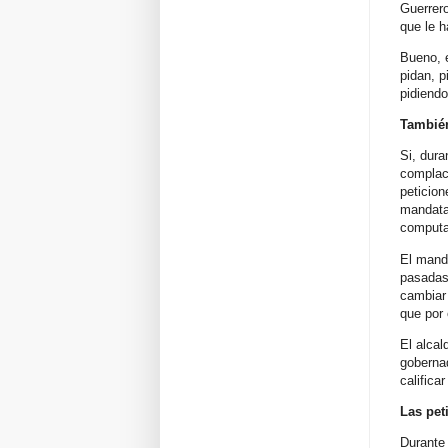
Guerrero
que le h
Bueno, e
pidan, p
pidiendo
También
Si, dura
complaci
peticio
mandatar
computa
El manda
pasadas
cambiar 
que por 
El alcal
gobernad
califica
Las pet
Durante 