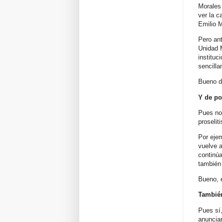
Morales
ver la c
Emilio M
Pero ant
Unidad M
instituc
sencilla
Bueno do
Y de po
Pues no
proselit
Por ejem
vuelve a
continú
también
Bueno, e
También
Pues sí
anuncia