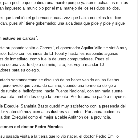
, para pedirle que le diera una manito porque ya son muchas las multas
an impuesto al municipio por el mal manejo de los residuos sólidos.
s que también el gobernador, cada vez que habla con ellos les dice:
idan, pues ahí tiene gobernador, una alcaldesa que pide y pide y sigue
.
 estuvo en Carcasí.
nte su pasada visita a Carcasí, el gobernador Aguilar Villa se sintió muy
do, habló con los niños de El Tobal y hasta les respondió algunas
nes de inmediato, como fue la de unos computadores. Pues el
io de una vez le dijo a un niño, listo, les voy a mandar 10
dores para su colegio.
tario santandereano se disculpó de no haber venido en las fiestas
, pero reveló que venía de camino, cuando una tormenta obligó a
de rumbo el helicóptero
hacia Puente Nacional, con tan mala suerte
esa ruta también los cogió la tormenta. Por fortuna no pasó a mayores.
de Exequiel Sanabria Basto quedó muy satisfecho con la presencia del
or y atendió muy bien a los ilustres visitantes. Por ahora podemos
r a don Exequiel como el mejor alcalde Anfitrión de la provincia.
iciones del doctor Pedro Morales
su pasada visita a la tierra que lo vio nacer, el doctor Pedro Emilio