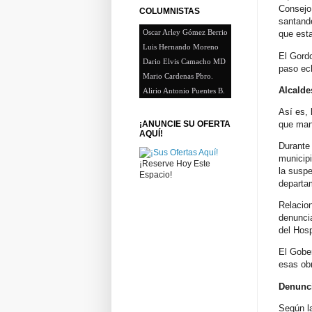
Consejo
COLUMNISTAS
santande
Oscar Arley Gómez Berrio
que esta
Luis Hernando Moreno
El Gord
Dario Elvis Camacho MD
paso ec
Mario Cardenas Pbro.
Alcalde
Alirio Antonio Puentes B.
Así es,
que mand
¡ANUNCIE SU OFERTA
AQUÍ!
Durante 
municip
¡Reserve Hoy Este
la suspe
Espacio!
departa
Relacion
denuncia
del Hosp
El Gobe
esas ob
Denunc
Según l