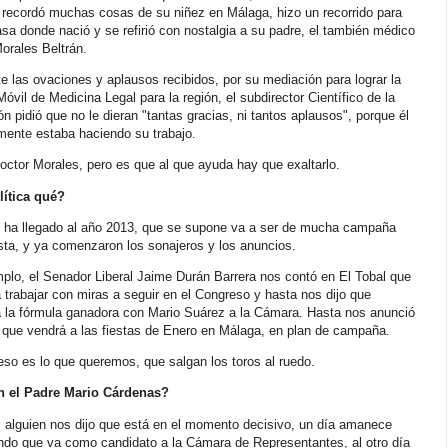
 recordó muchas cosas de su niñez en Málaga, hizo un recorrido para
asa donde nació y se refirió con nostalgia a su padre, el también médico
orales Beltrán.
e las ovaciones y aplausos recibidos, por su mediación para lograr la
óvil de Medicina Legal para la región, el subdirector Científico de la
ión pidió que no le dieran "tantas gracias, ni tantos aplausos", porque él
mente estaba haciendo su trabajo.
ctor Morales, pero es que al que ayuda hay que exaltarlo.
lítica qué?
 ha llegado al año 2013, que se supone va a ser de mucha campaña
ista, y ya comenzaron los sonajeros y los anuncios.
plo, el Senador Liberal Jaime Durán Barrera nos contó en El Tobal que
 trabajar con miras a seguir en el Congreso y hasta nos dijo que
a la fórmula ganadora con Mario Suárez a la Cámara. Hasta nos anunció
 que vendrá a las fiestas de Enero en Málaga, en plan de campaña.
so es lo que queremos, que salgan los toros al ruedo.
 el Padre Mario Cárdenas?
, alguien nos dijo que está en el momento decisivo, un día amanece
ndo que va como candidato a la Cámara de Representantes, al otro día