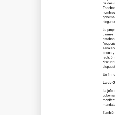
de desvi
Faceboo
nombres 
gobernad
ninguno
Lo propi
Jaimes, 
estaban 
"requeri
señalan
pesos y 
replicó,
discutir
dispuest
En fin, 
La de G
La jefe 
gobernad
manifest
mandato,
También 