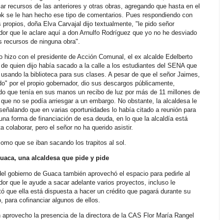
ar recursos de las anteriores y otras obras, agregando que hasta en el
k se le han hecho ese tipo de comentarios. Pues respondiendo con
propios, doña Elva Carvajal dijo textualmente, "le pido señor
or que le aclare aquí a don Arnulfo Rodríguez que yo no he desviado
s recursos de ninguna obra".
o hizo con el presidente de Acción Comunal, el ex alcalde Edelberto
de quien dijo había sacado a la calle a los estudiantes del SENA que
usando la biblioteca para sus clases. A pesar de que el señor Jaimes,
do" por el propio gobernador, dio sus descargos públicamente,
do que tenía en sus manos un recibo de luz por más de 11 millones de
que no se podía arriesgar a un embargo. No obstante, la alcaldesa le
 señalando que en varias oportunidades lo había citado a reunión para
 una forma de financiación de esa deuda, en lo que la alcaldía está
a colaborar, pero el señor no ha querido asistir.
como que se iban sacando los trapitos al sol.
uaca, una alcaldesa que pide y pide
del gobierno de Guaca también aprovechó el espacio para pedirle al
or que le ayude a sacar adelante varios proyectos, incluso le
ó que ella está dispuesta a hacer un crédito que pagará durante su
 para cofinanciar algunos de ellos.
aprovecho la presencia de la directora de la CAS Flor María Rangel